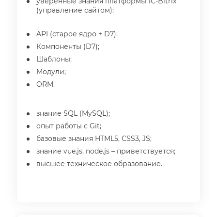
уверенные знания платформы 1C-Bitrix
(управление сайтом):
API (старое ядро + D7);
Компоненты (D7);
Шаблоны;
Модули;
ORM.
знание SQL (MySQL);
опыт работы с Git;
азовые знания HTML5, CSS3, JS;
знание vue.js, node.js – приветствуется;
ысшее техническое образование.