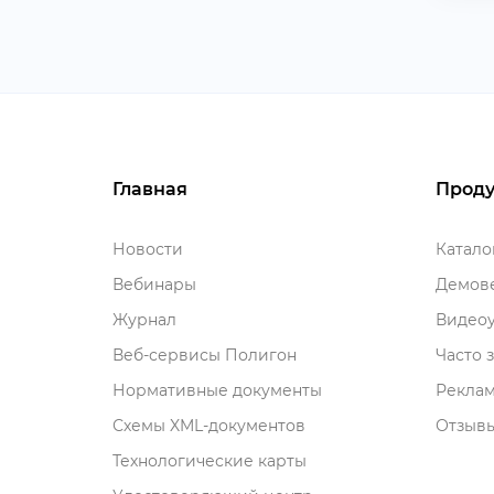
Главная
Проду
Новости
Катал
ебинары
Демове
Журнал
идеоу
еб-сервисы Полигон
Часто 
Нормативные документы
Рекла
Схемы XML-документо
Отзывы
Технологические карты