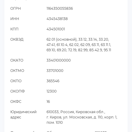
ОГРН
1164350055836
ИНН
4345438138
КПП
434501001
ОКВЭД
62.01 (основной), 33.12, 33.14, 33.20,
47.41, 61.10.4, 62.02, 62.09, 63.11, 63.11.1,
69.10, 69.20, 72.19, 82.99, 85.42.9, 95.11
ОКАТО
33401000000
ОКТМО
33701000
ОКПО
365546
ОКОПФ
12300
ОКФС
16
Юридический
610033, Россия, Кировская обл.,
адрес
. Киров, ул. Московская, д. 110, корп. 1,
пом. 1010