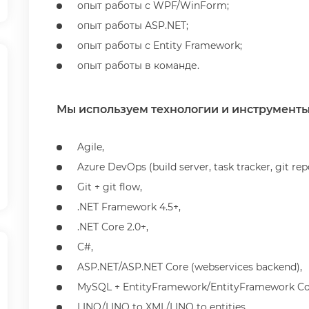
опыт работы с WPF/WinForm;
опыт работы ASP.NET;
опыт работы с Entity Framework;
опыт работы в команде.
Мы используем технологии и инструмент
Agile,
Azure DevOps (build server, task tracker, git r
Git + git flow,
.NET Framework 4.5+,
.NET Core 2.0+,
C#,
ASP.NET/ASP.NET Core (webservices backend),
MySQL + EntityFramework/EntityFramework Co
LINQ/LINQ to XML/LINQ to entities,