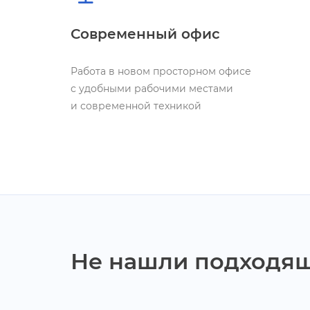
Подробнее
Современный офис
Работа в новом просторном офисе
Специалист отдела
с удобными рабочими местами
технической поддержки
и современной техникой
от 25 000 до 30 000 ₽
Опыт работы: не требуется
Подробнее
Не нашли подходя
Системный аналитик
от 46 000 до 75 000 ₽