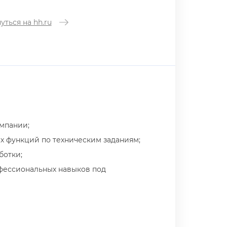
уться на hh.ru
мпании;
х функций по техническим заданиям;
ботки;
фессиональных навыков под