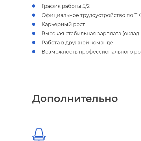
Специалист по тестированию
График работы 5/2
ПО
Официальное трудоустройство по Т
Карьерный рост
от 28 000 до 52 000 ₽
ысокая стабильная зарплата (оклад 
Опыт работы: не требуется
Работа в дружной команде
озможность профессионального рост
Подробнее
Технический писатель
Дополнительно
от 32 000 до 52 000 ₽
Опыт работы: 1-3 года