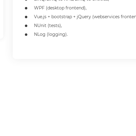
WPF (desktop frontend),
Vue.js + bootstrap + jQuery (webservices fronten
NUnit (tests),
NLog (logging).