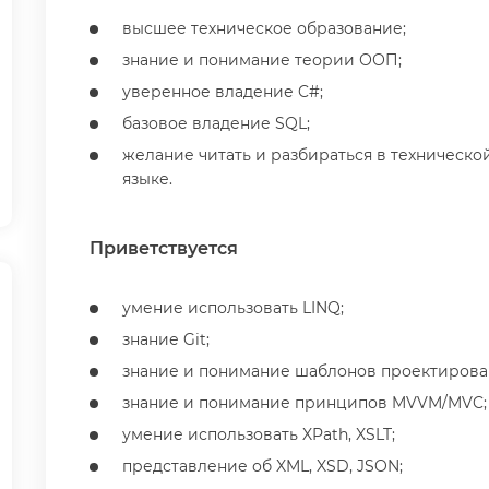
ысшее техническое образование;
знание и понимание теории ООП;
уверенное владение C#;
азовое владение SQL;
желание читать и разбираться в технической
языке.
Приветствуется
умение использовать LINQ;
знание Git;
знание и понимание шаблонов проектирова
знание и понимание принципов MVVM/MVC;
умение использовать XPath, XSLT;
представление об XML, XSD, JSON;