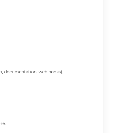
ы
epo, documentation, web hooks),
re,