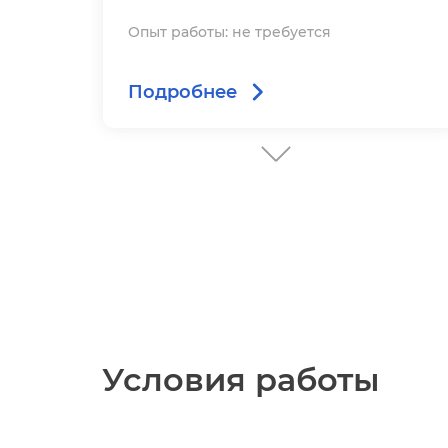
Опыт работы: не требуется
Подробнее
Тестировщик веб-приложений
(Middle)
от 40 000 до 63 000 ₽
Опыт работы: 1-3 года
Подробнее
Условия работы