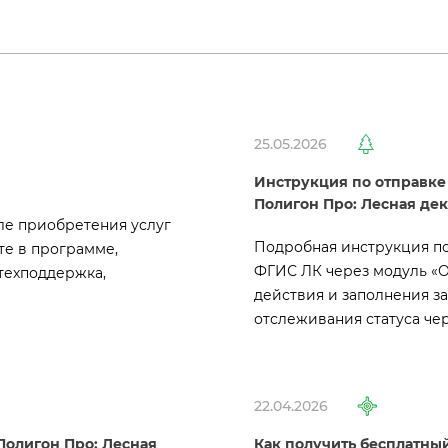
25.05.2026
Инструкция по отправке
Полигон Про: Лесная де
ле приобретения услу
Подробная инструкция по
е в программе,
ФГИС ЛК через модуль «О
техподдержка,
действия и заполнения з
отслеживания статуса чер
22.04.2026
Полигон Про: Лесная
Как получить бесплатный