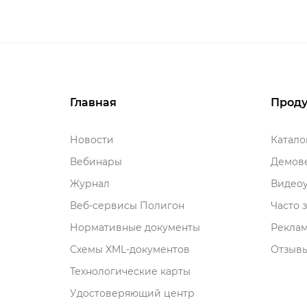
Главная
Проду
Новости
Катал
ебинары
Демове
Журнал
идеоу
еб-сервисы Полигон
Часто 
Нормативные документы
Рекла
Схемы XML-документо
Отзывы
Технологические карты
Удостоверяющий центр