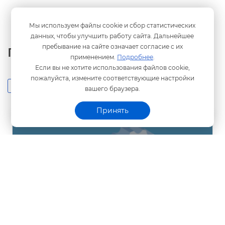
Мы используем файлы cookie и сбор статистических
данных, чтобы улучшить работу сайта. Дальнейшее
пребывание на сайте означает согласие с их
Полезные материалы
применением.
Подробнее
.
Если вы не хотите использования файлов cookie,
пожалуйста, измените соответствующие настройки
Инструкции
Статьи
ебинары
ашего браузера.
Принять
Предварительная запись к специалистам
Программного центра
Как записаться к специалистам Программного
центра для удаленной техподдержки