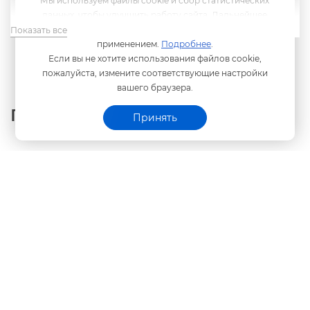
Мы используем файлы cookie и сбор статистических
данных, чтобы улучшить работу сайта. Дальнейшее
пребывание на сайте означает согласие с их
Показать все
применением.
Подробнее
.
Если вы не хотите использования файлов cookie,
пожалуйста, измените соответствующие настройки
ашего браузера.
Полезные материалы
Принять
Инструкции
Статьи
ебинары
Предварительная запись к специалистам
Программного центра